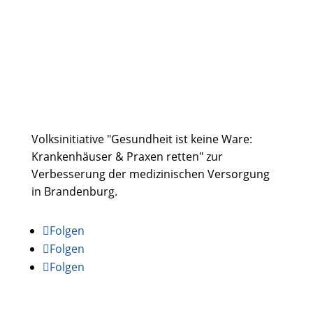
BVB / FREIE WÄHLER
Jahnstr. 52
16321 Bernau
Kontakt
|
Datenschutz
|
Impressum
Volksinitiative "Gesundheit ist keine Ware:
Krankenhäuser & Praxen retten" zur
Verbesserung der medizinischen Versorgung
in Brandenburg.
Folgen
Folgen
Folgen